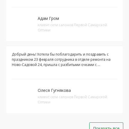
Адам Гром
клиент сети салонов Первой Самарской
Оптики
Добрый день! Хотела бы поблагодарить и поздравить с
праздником 23 февраля сотрудника в отделе ремонта на
Ново-Садовой 24, пришла с разбитыми очками с ...
Олеся Гугнякова
клиент сети салонов Первой Самарской
Оптики
Показать все