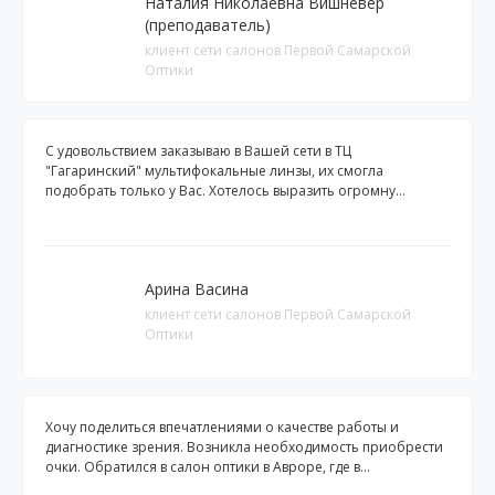
Наталия Николаевна Вишневер
(преподаватель)
клиент сети салонов Первой Самарской
Оптики
С удовольствием заказываю в Вашей сети в ТЦ
"Гагаринский" мультифокальные линзы, их смогла
подобрать только у Вас. Хотелось выразить огромну...
Арина Васина
клиент сети салонов Первой Самарской
Оптики
Хочу поделиться впечатлениями о качестве работы и
диагностике зрения. Возникла необходимость приобрести
очки. Обратился в салон оптики в Авроре, где в...