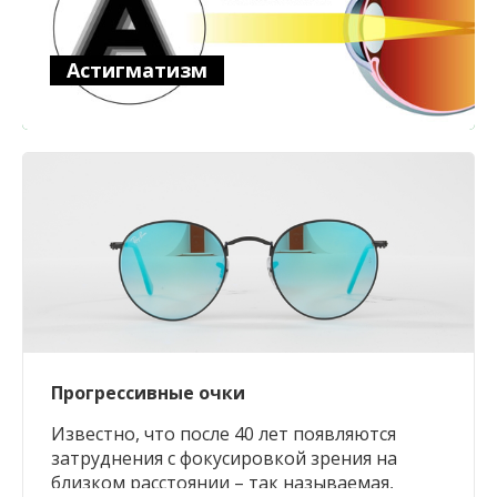
Астигматизм
Что такое астигматизм объяснить (также,
как и исправить) довольно трудно.
Астигматизм — одна из самых
распространенных причин низкого зрения.
Часто астигматизм сочетается с
близорукостью (миопический астигматизм)
или с дальнозоркостью
(гиперметропический астигматизм).
Прогрессивные очки
Известно, что после 40 лет появляются
затруднения с фокусировкой зрения на
близком расстоянии – так называемая,