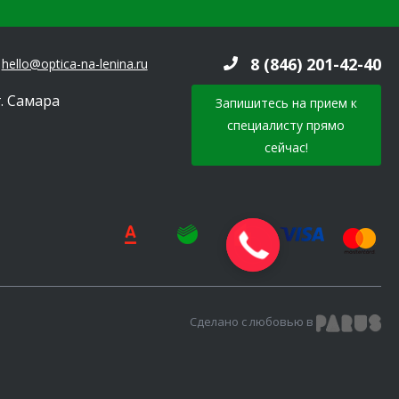
8 (846) 201-42-40
hello@optica-na-lenina.ru
г. Самара
Запишитесь на прием к
специалисту прямо
сейчас!
Сделано с любовью в