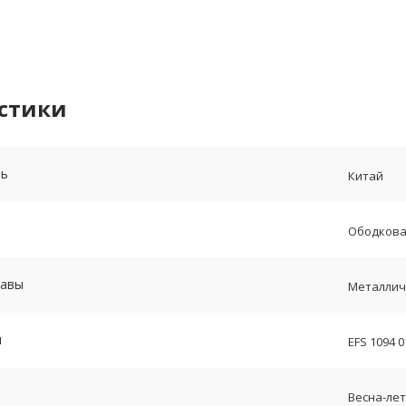
стики
ль
Китай
Ободкова
равы
Металлич
и
EFS 1094 0
Весна-лет