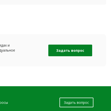
идах и
дуальное
Задать вопрос
просы
Задать вопрос