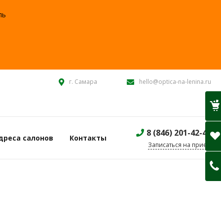
ль
:
г. Самара
hello@optica-na-lenina.ru
8 (846) 201-42-40
дреса салонов
Контакты
Записаться на прием