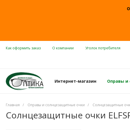
О
Как оформить заказ
О компании
Уголок потребителя
Интернет-магазин
Оправы и
Главная
/
Оправы и солнцезащитные очки
/
Солнцезащитные оч
Солнцезащитные очки ELFSPI