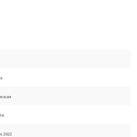
я
еская
14
о 2022