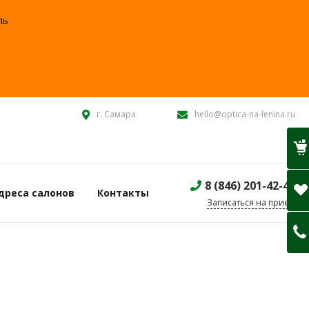
ль
:
г. Самара
hello@optica-na-lenina.ru
8 (846) 201-42-40
дреса салонов
Контакты
Записаться на прием