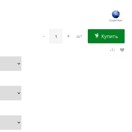
Купить
-
+
шт