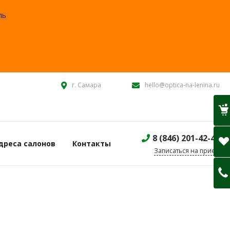
ль
:
г. Самара
hello@optica-na-lenina.ru
8 (846) 201-42-40
дреса салонов
Контакты
Записаться на прием