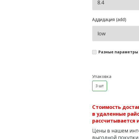
Аддидация (add)
Разные параметры 
Упаковка
3 шт
Стоимость достав
в удаленные райо
рассчитывается 
Цены в нашем инте
выгодной покупки