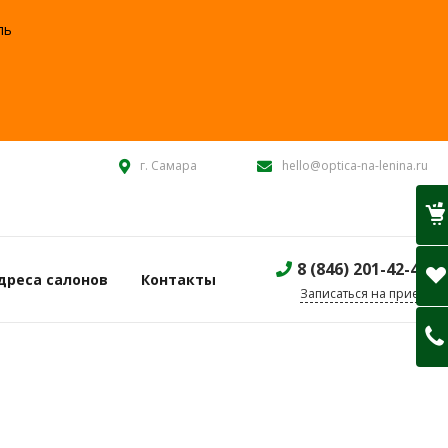
ль
:
г. Самара
hello@optica-na-lenina.ru
8 (846) 201-42-40
дреса салонов
Контакты
Записаться на прием