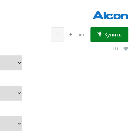
Купить
-
+
шт