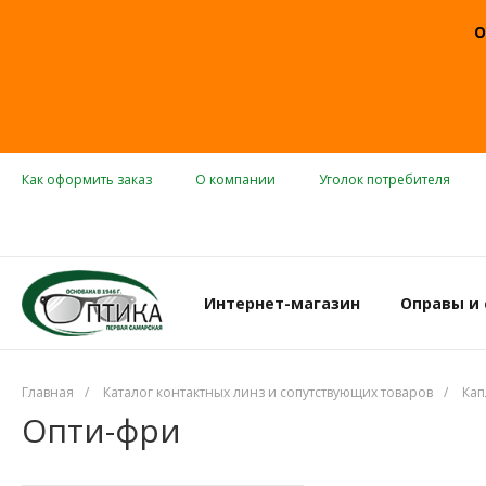
О
Как оформить заказ
О компании
Уголок потребителя
Интернет-магазин
Оправы и
Главная
/
Каталог контактных линз и сопутствующих товаров
/
Кап
Опти-фри