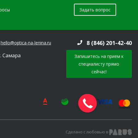
просы
Задать вопрос
8 (846) 201-42-40
hello@optica-na-lenina.ru
г. Самара
Запишитесь на прием к
специалисту прямо
сейчас!
Сделано с любовью в