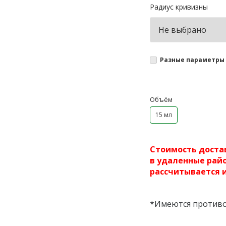
Радиус кривизны
Разные параметры 
Объём
15 мл
Стоимость достав
в удаленные райо
рассчитывается 
*Имеются противо