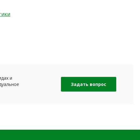
тики
идах и
дуальное
Задать вопрос