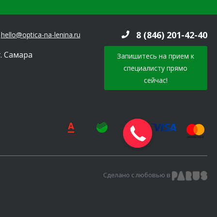
8 (846) 201-42-40
hello@optica-na-lenina.ru
г. Самара
Запишитесь на прием к
специалисту прямо
сейчас!
Сделано с любовью в