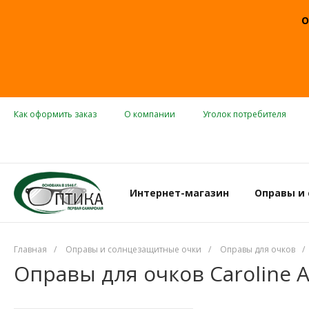
О
Как оформить заказ
О компании
Уголок потребителя
Интернет-магазин
Оправы и
Главная
/
Оправы и солнцезащитные очки
/
Оправы для очков
/
Оправы для очков Caroline 