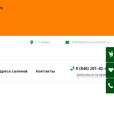
ль
:
г. Самара
hello@optica-na-lenina.ru
8 (846) 201-42-40
дреса салонов
Контакты
Записаться на прием