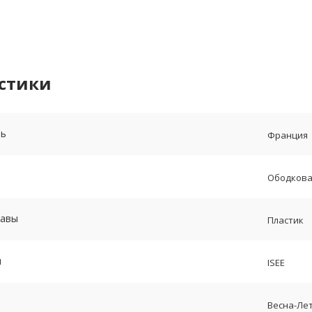
стики
ль
Франция
Ободкова
равы
Пластик
и
ISEE
Весна-Лет