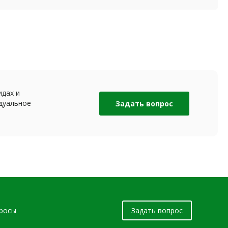
идах и
дуальное
Задать вопрос
просы
Задать вопрос