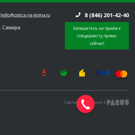
8 (846) 201-42-40
hello@optica-na-lenina.ru
г. Самара
Запишитесь на прием к
специалисту прямо
сейчас!
Сделано с любовью в