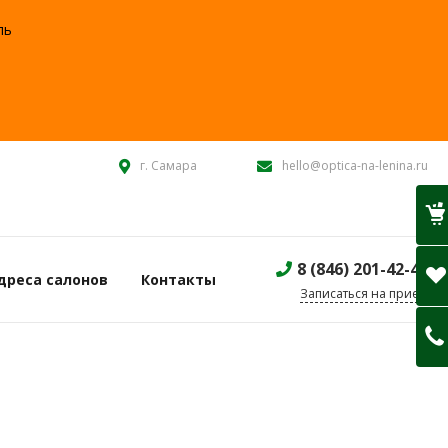
ль
:
г. Самара
hello@optica-na-lenina.ru
8 (846) 201-42-40
дреса салонов
Контакты
Записаться на прием