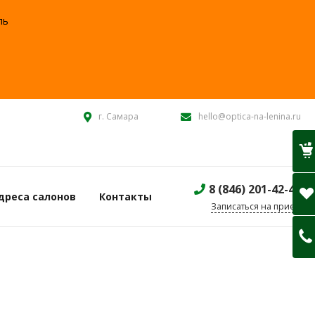
ль
:
г. Самара
hello@optica-na-lenina.ru
8 (846) 201-42-40
дреса салонов
Контакты
Записаться на прием