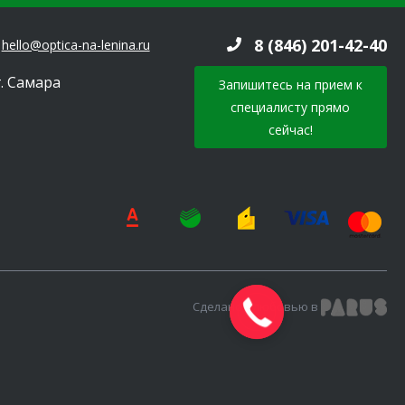
8 (846) 201-42-40
hello@optica-na-lenina.ru
г. Самара
Запишитесь на прием к
специалисту прямо
сейчас!
Сделано с любовью в